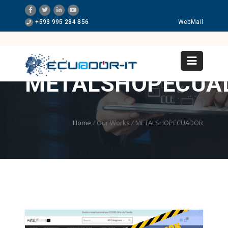
+593 995 284 856
WebMail
METALSHOPECUA
Home
/
Our Works
/
METALSHOPECUADOR